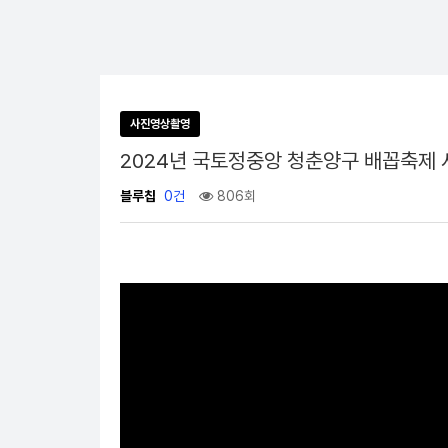
사진영상촬영
2024년 국토정중앙 청춘양구 배꼽축제 
블루칩
0건
806회