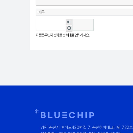
숫
자
새
음
로
자동등록방지 숫자를 순서대로 입력하세요.
성
고
듣
침
기
강원 춘천시 후석로420번길 7, 춘천하이테크타워 722호