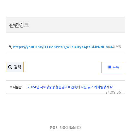
관련링크
394회 연결
https://youtu.be/OT8oKPns8_w?si=Dys4pzGiJxNdUhG4
검색
목록
다음글
2024년 국토정중앙 청춘양구 배꼽축제 사진 및 스케치영상 제작
24.09.05
등록된 댓글이 없습니다.