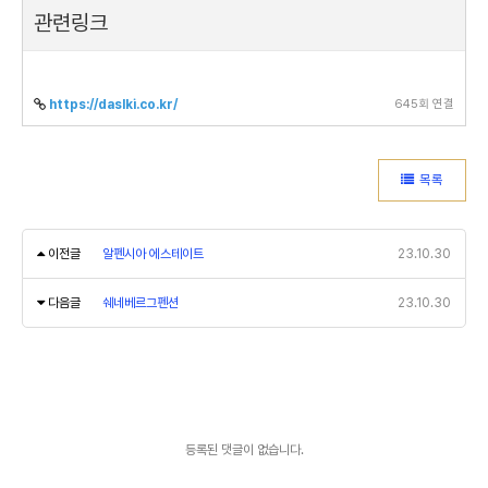
관련링크
645회 연결
https://daslki.co.kr/
목록
이전글
알펜시아 에스테이트
23.10.30
다음글
쉐네베르그펜션
23.10.30
등록된 댓글이 없습니다.