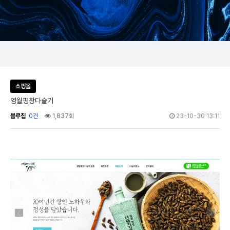
쇼핑몰
영월평창다슬기
블루칩
0건
1,837회
23-10-30 13:11