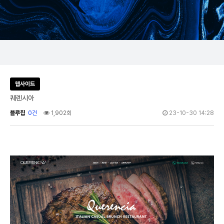
웹사이트
퀘렌시아
블루칩
0건
1,902회
23-10-30 14:28