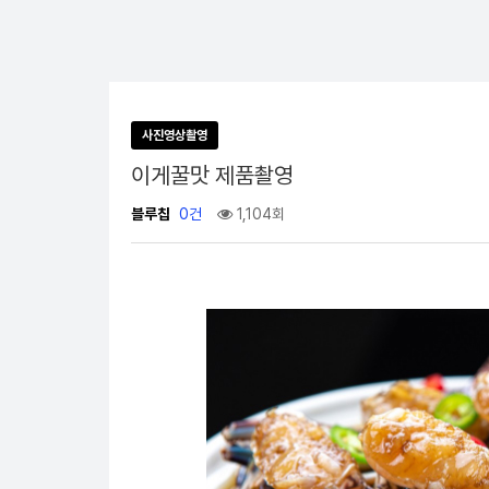
사진영상촬영
이게꿀맛 제품촬영
블루칩
0건
1,104회