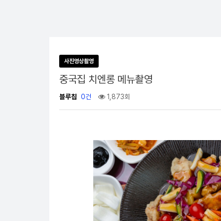
사진영상촬영
중국집 치엔롱 메뉴촬영
블루칩
0건
1,873회