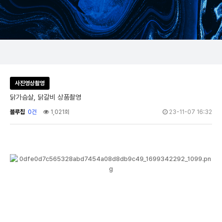
사진영상촬영
닭가슴살, 닭갈비 상품촬영
블루칩
0건
1,021회
23-11-07 16:32